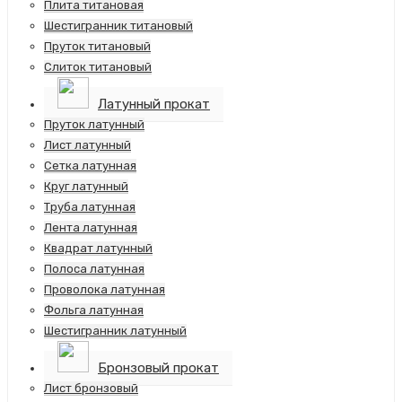
Плита титановая
Шестигранник титановый
Пруток титановый
Слиток титановый
Латунный прокат
Пруток латунный
Лист латунный
Сетка латунная
Круг латунный
Труба латунная
Лента латунная
Квадрат латунный
Полоса латунная
Проволока латунная
Фольга латунная
Шестигранник латунный
Бронзовый прокат
Лист бронзовый