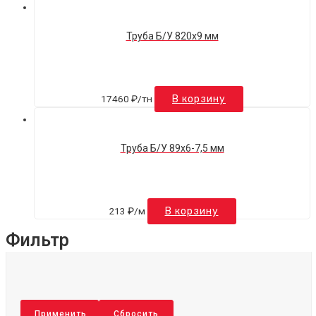
Труба Б/У 820х9 мм
17460
₽
/тн
В корзину
Труба Б/У 89х6-7,5 мм
213
₽
/м
В корзину
Фильтр
Применить
Сбросить