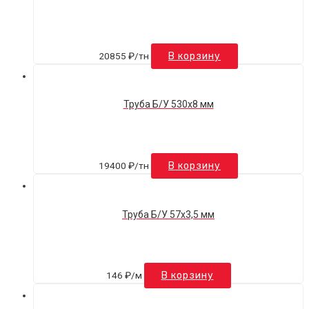
20855
₽
/тн
В корзину
Труба Б/У 530х8 мм
19400
₽
/тн
В корзину
Труба Б/У 57х3,5 мм
146
₽
/м
В корзину