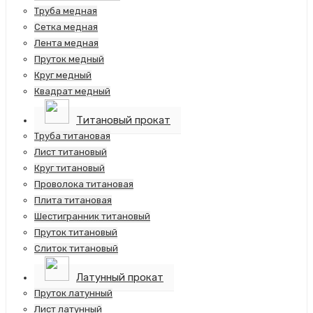
Труба медная
Сетка медная
Лента медная
Пруток медный
Круг медный
Квадрат медный
Титановый прокат
Труба титановая
Лист титановый
Круг титановый
Проволока титановая
Плита титановая
Шестигранник титановый
Пруток титановый
Слиток титановый
Латунный прокат
Пруток латунный
Лист латунный