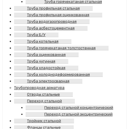
Труба горячекатаная стальная
Труба профильная стальная
Труба профильная оцинкованная
Труба водогазопроводная
Труба асбестоцементная
Труба Б/У
Труба котельная
Труба горячекатаная толстостенная
Труба оцинкованная
Труба чугунная
Труба хладостойкая
Труба холоднодеформированная
Труба электросварная
Трубопроводная арматура
Отводы стальные
Переход стальной
Переход стальной концентрический
Переход стальной эксцентрический
Тройник стальной
Фланцы стальные