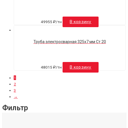
49955
₽
/тн
В корзину
Труба электросварная 325х7 мм Ст 20
48015
₽
/тн
В корзину
1
2
3
→
Фильтр