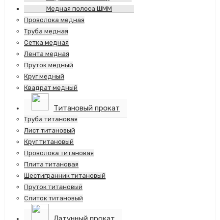
Медная полоса ШММ
Проволока медная
Труба медная
Сетка медная
Лента медная
Пруток медный
Круг медный
Квадрат медный
Титановый прокат
Труба титановая
Лист титановый
Круг титановый
Проволока титановая
Плита титановая
Шестигранник титановый
Пруток титановый
Слиток титановый
Латунный прокат