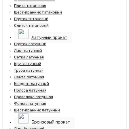
Плита титановая
Шестигранник титановый
Пруток титановый
Слиток титановый
Латунный прокат
Пруток латунный
Лист латунный
Сетка латунная
Круг латунный
Труба латунная
Лента латунная
Квадрат латунный
Полоса латунная
Проволока латунная
Фольга латунная
Шестигранник латунный
Бронзовый прокат
Лист бронзовый